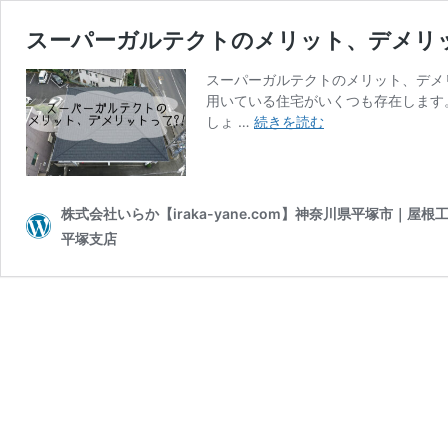
スーパーガルテクトのメリット、デメリ
スーパーガルテクトのメリット、デメ
用いている住宅がいくつも存在します
ス
しょ …
続きを読む
ー
パ
ー
ガ
株式会社いらか【iraka-yane.com】神奈川県平塚市｜
ル
平塚支店
テ
ク
ト
の
メ
リ
ッ
ト、
デ
メ