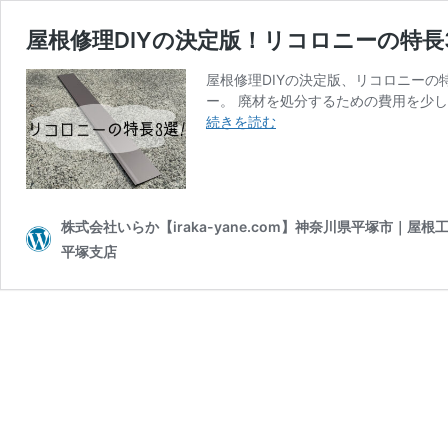
屋根修理DIYの決定版！リコロニーの特
屋根修理DIYの決定版、リコロニーの
ー。 廃材を処分するための費用を少
屋
続きを読む
根
修
理
DIY
の
株式会社いらか【iraka-yane.com】神奈川県平塚市｜
決
平塚支店
定
版！
リ
コ
ロ
ニ
ー
の
特