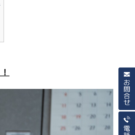
像
？！
お問合せ
電話