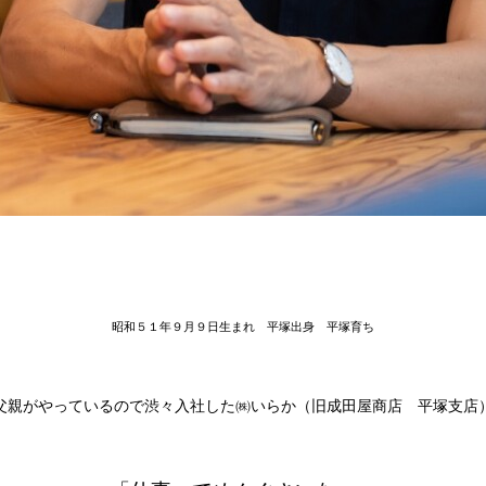
昭和５１年９月９日生まれ 平塚出身 平塚育ち
父親がやっているので渋々入社した㈱いらか（旧成田屋商店 平塚支店