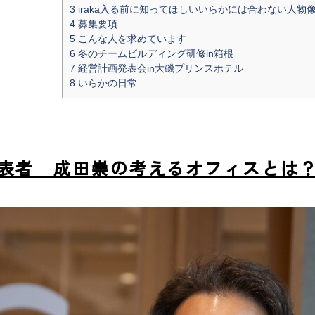
3
iraka入る前に知ってほしいいらかには合わない人物
4
募集要項
5
こんな人を求めています
6
冬のチームビルディング研修in箱根
7
経営計画発表会in大磯プリンスホテル
8
いらかの日常
表者 成田崇の考えるオフィスとは