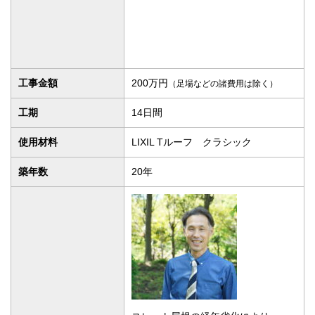
工事金額
200万円
（足場などの諸費用は除く）
工期
14日間
使用材料
LIXIL Tルーフ クラシック
築年数
20年