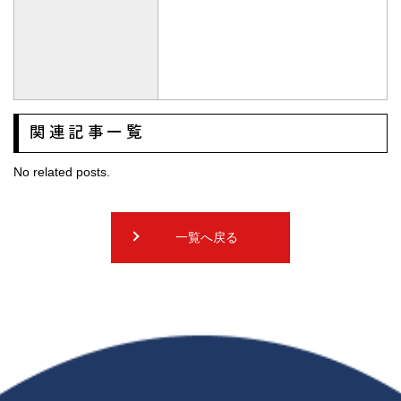
一覧へ戻る
いらかについて
屋根工事
施工事例
about
roof
case
スタッフ紹介
お客様の声
コラム
staff
voice
column
会社概要
採用情報
協力業者募集中