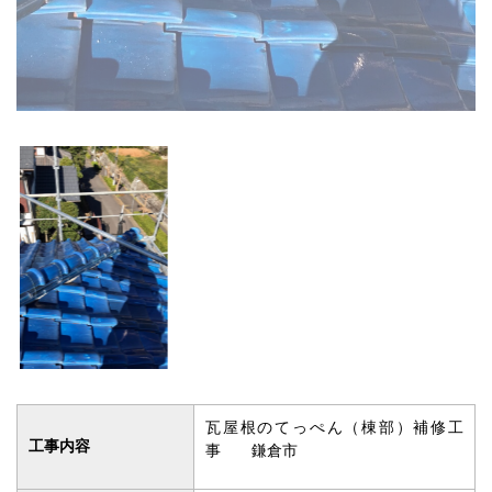
瓦屋根のてっぺん（棟部）補修工
工事内容
事 鎌倉市
工事金額
5万円
（足場などの諸費用は除く）
工期
1日間
使用材料
和瓦
築年数
45年