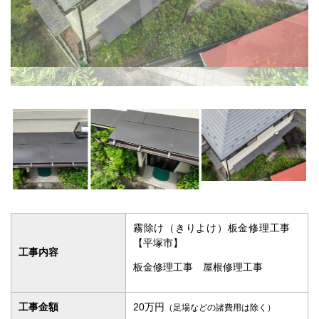
霧除け（きりよけ）板金修理工事
【平塚市】
工事内容
板金修理工事 屋根修理工事
工事金額
20万円
（足場などの諸費用は除く）
工期
1日間