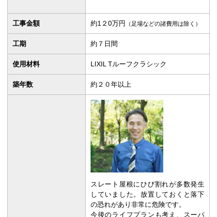
工事金額
約1２0万円
（足場などの諸費用は除く）
工期
約７日間
使用材料
LIXIL Tルーフクラシック
築年数
約２０年以上
スレート屋根にひび割れが多数発生
していました。放置しておくと落下
の恐れがあり非常に危険です。
今後のライフプランも考え、スーパ