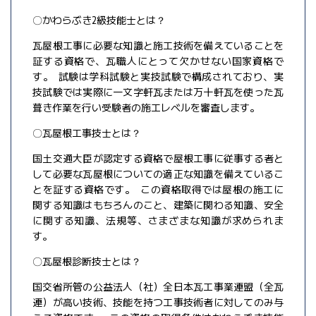
〇かわらぶき2級技能士とは？
瓦屋根工事に必要な知識と施工技術を備えていることを
証する資格で、瓦職人にとって欠かせない国家資格で
す。 試験は学科試験と実技試験で構成されており、実
技試験では実際に一文字軒瓦または万十軒瓦を使った瓦
葺き作業を行い受験者の施工レベルを審査します。
〇瓦屋根工事技士とは？
国土交通大臣が認定する資格で屋根工事に従事する者と
して必要な瓦屋根についての適正な知識を備えているこ
とを証する資格です。 この資格取得では屋根の施工に
関する知識はもちろんのこと、建築に関わる知識、安全
に関する知識、法規等、さまざまな知識が求められま
す。
〇瓦屋根診断技士とは？
国交省所管の公益法人（社）全日本瓦工事業連盟（全瓦
連）が高い技術、技能を持つ工事技術者に対してのみ与