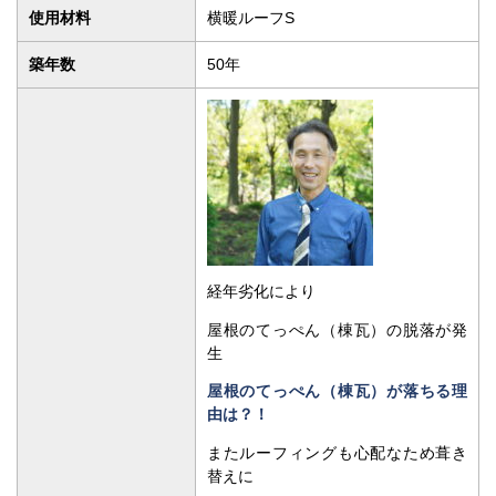
使用材料
横暖ルーフS
築年数
50年
経年劣化により
屋根のてっぺん（棟瓦）の脱落が発
生
屋根のてっぺん（棟瓦）が落ちる理
由は？！
またルーフィングも心配なため葺き
替えに