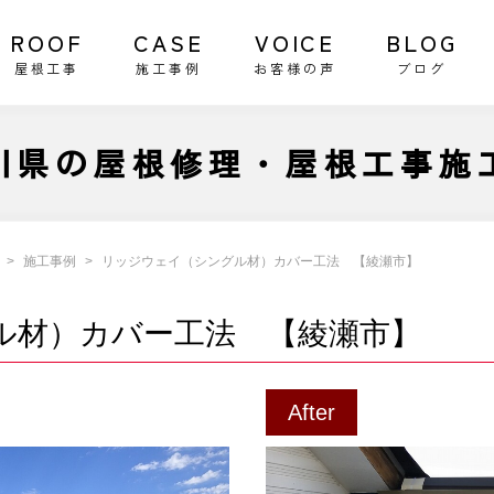
ROOF
CASE
VOICE
BLOG
屋根工事
施工事例
お客様の声
ブログ
川県の屋根修理・屋根工事施
施工事例
リッジウェイ（シングル材）カバー工法 【綾瀬市】
ル材）カバー工法 【綾瀬市】
After