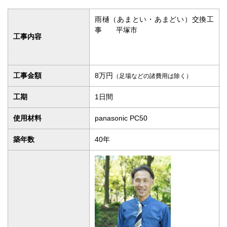
雨樋（あまとい・あまどい）交換工
事 平塚市
工事内容
工事金額
8万円
（足場などの諸費用は除く）
工期
1日間
使用材料
panasonic PC50
築年数
40年