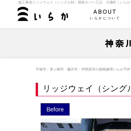
施工事例リッジウェイ（シングル材）屋根カバー工法 大磯町｜いらか
ABOUT
いらかについて
神奈
平塚市・茅ヶ崎市・藤沢市・伊勢原市の屋根修理いらかTOP
リッジウェイ（シング
Before