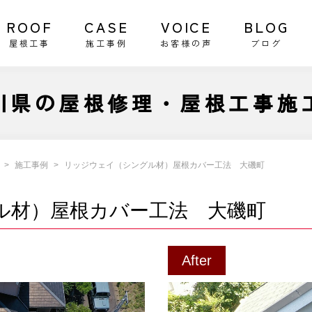
ROOF
CASE
VOICE
BLOG
屋根工事
施工事例
お客様の声
ブログ
川県の屋根修理・屋根工事施
施工事例
リッジウェイ（シングル材）屋根カバー工法 大磯町
ル材）屋根カバー工法 大磯町
After