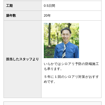
工期
0.5日間
築年数
20年
担当したスタッフより
いらかではシロアリ予防の防蟻施工
も承ります。
５年に１回のシロアリ対策がおすす
めです。