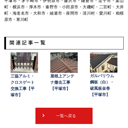
平塚市・茅ヶ崎市・伊勢原市・藤沢市・鎌倉市・逗子市・葉山
町・横浜市・厚木市・秦野市・小田原市・大磯町・二宮町・大井
町・海老名市・大和市・綾瀬市・座間市・清川村・愛川町・相模
原市・寒川町
関連記事一覧
ガルバリウム
三協アルミ・
屋根上アンテ
鋼板（白）・
クロスゲート
ナ撤去工事
破風板金巻
交換工事【平
【平塚市】
【平塚市】
塚市】
一覧へ戻る