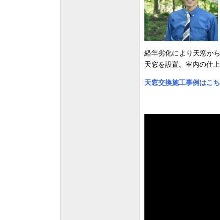
経年劣化により天窓か
天窓を設置。室内の仕上
天窓交換施工事例はこち