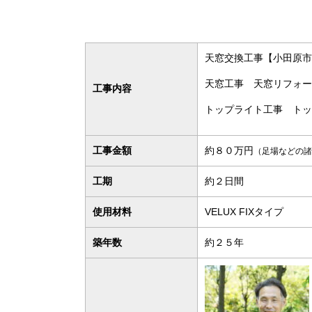
天窓交換工事【小田原市
天窓工事 天窓リフォー
工事内容
トップライト工事 トッ
工事金額
約８０万円
（足場などの諸
工期
約２日間
使用材料
VELUX FIXタイプ
築年数
約２５年