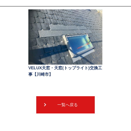
VELUX天窓・天窓(トップライト)交換工
事【川崎市】
一覧へ戻る