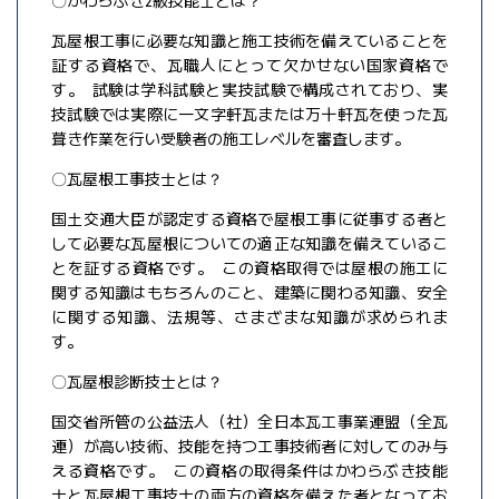
〇かわらぶき2級技能士とは？
瓦屋根工事に必要な知識と施工技術を備えていることを
証する資格で、瓦職人にとって欠かせない国家資格で
す。 試験は学科試験と実技試験で構成されており、実
技試験では実際に一文字軒瓦または万十軒瓦を使った瓦
葺き作業を行い受験者の施工レベルを審査します。
〇瓦屋根工事技士とは？
国土交通大臣が認定する資格で屋根工事に従事する者と
して必要な瓦屋根についての適正な知識を備えているこ
とを証する資格です。 この資格取得では屋根の施工に
関する知識はもちろんのこと、建築に関わる知識、安全
に関する知識、法規等、さまざまな知識が求められま
す。
〇瓦屋根診断技士とは？
国交省所管の公益法人（社）全日本瓦工事業連盟（全瓦
連）が高い技術、技能を持つ工事技術者に対してのみ与
える資格です。 この資格の取得条件はかわらぶき技能
士と瓦屋根工事技士の両方の資格を備えた者となってお