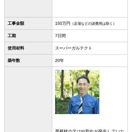
事 屋根重ね葺き工事
工事内容
工事金額
150万円
（足場などの諸費用は除く）
工期
7日間
使用材料
スーパーガルテクト
築年数
20年