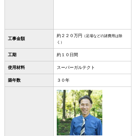
約２２０万円
（足場などの諸費用は除
工事金額
く）
工期
約１０日間
使用材料
スーパーガルテクト
築年数
３０年