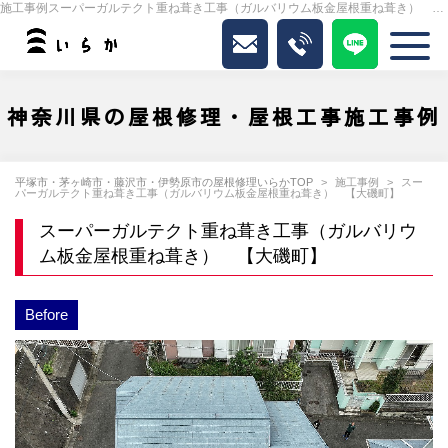
施工事例スーパーガルテクト重ね葺き工事（ガルバリウム板金屋根重ね葺き） 【大磯町】｜いらか
神奈川県の屋根修理・屋根工事施工事例
平塚市・茅ヶ崎市・藤沢市・伊勢原市の屋根修理いらかTOP
施工事例
スー
パーガルテクト重ね葺き工事（ガルバリウム板金屋根重ね葺き） 【大磯町】
スーパーガルテクト重ね葺き工事（ガルバリウ
ム板金屋根重ね葺き） 【大磯町】
Before