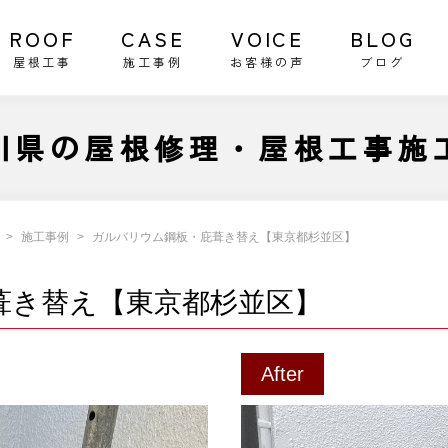
ROOF
CASE
VOICE
BLOG
屋根工事
施工事例
お客様の声
ブログ
川県の屋根修理・屋根工事施
施工事例
ガルバリウム鋼板・庇葺き替え【東京都杉並区】
葺き替え【東京都杉並区】
After