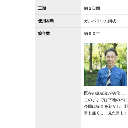
工期
約２日間
使用材料
ガルバリウム鋼板
築年数
約６０年
既存の庇板金が劣化し、
このままでは下地の木に
今回は板金を剥がし、
目も無くし、見た目もす