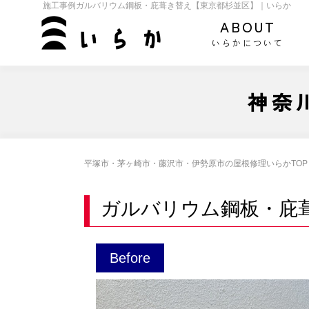
施工事例ガルバリウム鋼板・庇葺き替え【東京都杉並区】｜いらか
ABOUT
いらかについて
神奈
平塚市・茅ヶ崎市・藤沢市・伊勢原市の屋根修理いらかTOP
ガルバリウム鋼板・庇
Before