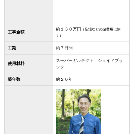
工期
約７日間
スーパーガルテクト シェイドブラ
使用材料
ック
築年数
約２０年
他の業者様に屋根の劣化を指摘さ
れ、一度見て欲しいとの事で連絡が
ありました。
確認すると経年劣化により色褪せや
コケの発生、屋根材の欠けなどござ