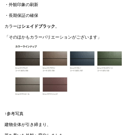
↑参考写真
建物全体が引き締まり、
落ち着いた外観へ変化しました。
⸻
決定要因は、
・劣化状況の具体説明