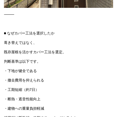
■ なぜカバー工法を選択したか
葺き替えではなく、
既存屋根を活かすカバー工法を選定。
判断基準は以下です。
・下地が健全である
・撤去費用を抑えられる
・工期短縮（約7日）
・断熱・遮音性能向上
・建物への重量負担軽減
採用材は断熱材一体型のスーパーガルテクト。
単なる表面更新ではなく、性能を再構築する改修です。
⸻