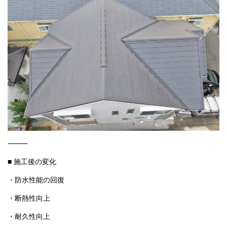
⸻
■ 施工後の変化
・防水性能の回復
・断熱性向上
・耐久性向上
・外観印象の刷新
・長期保証の確保
カラーは
シェイドブラック
。
「そのほかもカラーバリエーションがございます」