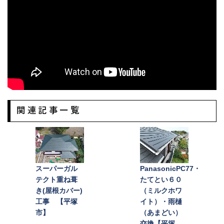
関連記事一覧
PanasonicPC77・
スーパーガル
たてとい６０
テクト重ね葺
（ミルクホワ
き(屋根カバー)
イト）・雨樋
工事 【平塚
（あまどい）
市】
交換【平塚
市】
一覧へ戻る