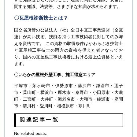
関する知識、法規等、さまざまな知識が求められます。
〇瓦屋根診断技士とは？
国交省所管の公益法人（社）全日本瓦工事業連盟（全瓦
連）が高い技術、技能を持つ工事技術者に対してのみ与
える資格です。 この資格の取得条件はかわらぶき技能士
と瓦屋根工事技士の両方の資格を備えた者となってお
り、国内の瓦屋根工事技術者における最上位資格といえ
ます。
〇いらかの屋根外壁工事、施工得意エリア
平塚市・茅ヶ崎市・伊勢原市・藤沢市・鎌倉市・逗子
市・葉山町・横浜市・厚木市・秦野市・小田原市・大磯
町・二宮町・大井町・海老名市・大和市・綾瀬市・座間
市・清川村・愛川町・相模原市・寒川町
関連記事一覧
No related posts.