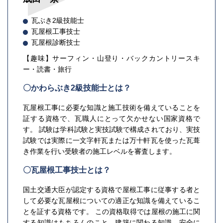
瓦ぶき2級技能士
瓦屋根工事技士
瓦屋根診断技士
【趣味】サーフィン・山登り・バックカントリースキ
ー・読書・旅行
〇かわらぶき2級技能士とは？
瓦屋根工事に必要な知識と施工技術を備えていることを
証する資格で、瓦職人にとって欠かせない国家資格で
す。 試験は学科試験と実技試験で構成されており、実技
試験では実際に一文字軒瓦または万十軒瓦を使った瓦葺
き作業を行い受験者の施工レベルを審査します。
〇瓦屋根工事技士とは？
国土交通大臣が認定する資格で屋根工事に従事する者と
して必要な瓦屋根についての適正な知識を備えているこ
とを証する資格です。 この資格取得では屋根の施工に関
する知識はもちろんのこと、建築に関わる知識、安全に