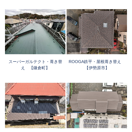
ROOGA鉄平・屋根葺き替え
スーパーガルテクト・葺き替
【伊勢原市】
え 【鎌倉町】