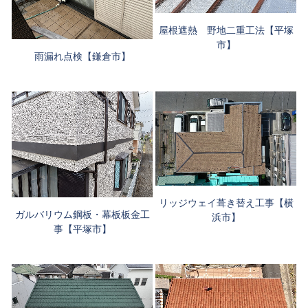
屋根遮熱 野地二重工法【平塚
市】
雨漏れ点検【鎌倉市】
リッジウェイ葺き替え工事【横
ガルバリウム鋼板・幕板板金工
浜市】
事【平塚市】