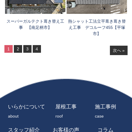
スーパーガルテクト葺き替え工
熱シャット工法立平葺き葺き替
事 【南足柄市】
え工事 デコルーフ455【平塚
市】
1
2
3
4
次へ »
いらかについて
屋根工事
施工事例
about
roof
case
スタッフ紹介
お客様の声
コラム