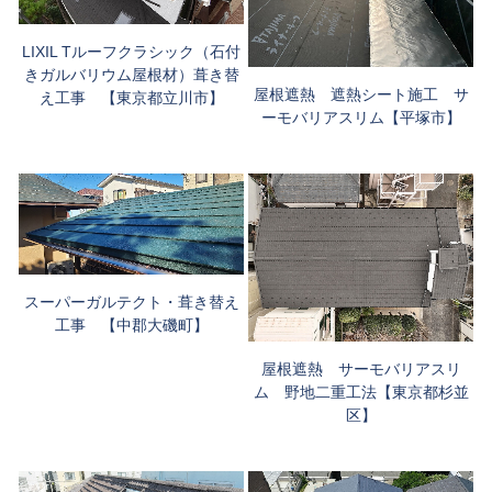
LIXIL Tルーフクラシック（石付
きガルバリウム屋根材）葺き替
屋根遮熱 遮熱シート施工 サ
え工事 【東京都立川市】
ーモバリアスリム【平塚市】
スーパーガルテクト・葺き替え
工事 【中郡大磯町】
屋根遮熱 サーモバリアスリ
ム 野地二重工法【東京都杉並
区】