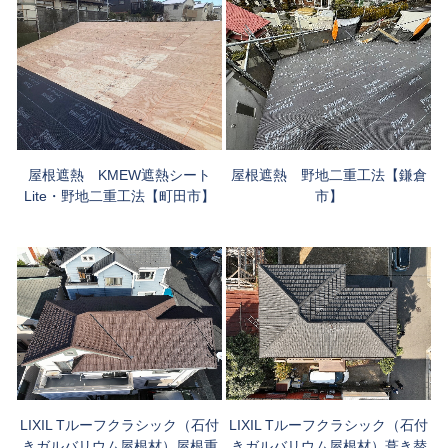
屋根遮熱 KMEW遮熱シート
屋根遮熱 野地二重工法【鎌倉
Lite・野地二重工法【町田市】
市】
LIXIL Tルーフクラシック（石付
LIXIL Tルーフクラシック（石付
きガルバリウム屋根材）屋根重
きガルバリウム屋根材）葺き替