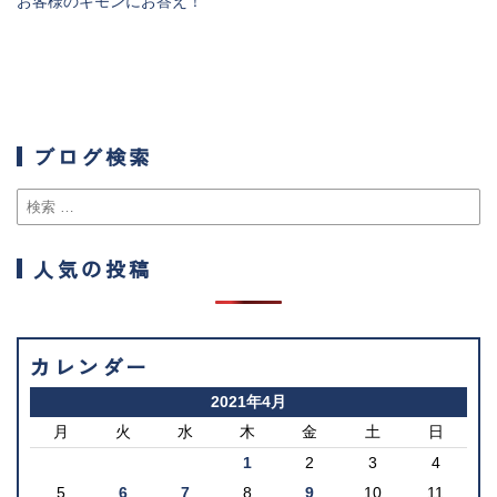
お客様のギモンにお答え！
ブログ検索
人気の投稿
カレンダー
2021年4月
月
火
水
木
金
土
日
1
2
3
4
5
6
7
8
9
10
11