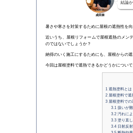
結論か
成田崇
暑さや寒さを対策するために屋根の遮熱性を向
近いうち、屋根リフォームで屋根遮熱のメン
のではないでしょうか？
納得のいく施工にするためにも、屋根からの遮
今回は屋根塗料で遮熱できるかどうかについて
1
遮熱塗料とは
2
屋根塗料で遮
3
屋根塗料での
3.1
扱いが難
3.2
汚れによ
3.3
塗り直し
3.4
日射反射
3.5
断熱効果