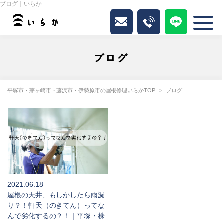
ブログ｜いらか
ブログ
平塚市・茅ヶ崎市・藤沢市・伊勢原市の屋根修理いらかTOP
ブログ
2021.06.18
屋根の天井、もしかしたら雨漏
り？！軒天（のきてん）ってな
んで劣化するの？！｜平塚・株