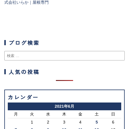
式会社いらか｜屋根専門
ブログ検索
人気の投稿
カレンダー
2021年6月
月
火
水
木
金
土
日
1
2
3
4
5
6