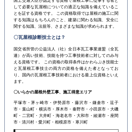
国土交通大臣が認定する資格で屋根工事に従事する者と
して必要な瓦屋根についての適正な知識を備えているこ
とを証する資格です。 この資格取得では屋根の施工に関
する知識はもちろんのこと、建築に関わる知識、安全に
関する知識、法規等、さまざまな知識が求められます。
〇瓦屋根診断技士とは？
国交省所管の公益法人（社）全日本瓦工事業連盟（全瓦
連）が高い技術、技能を持つ工事技術者に対してのみ与
える資格です。 この資格の取得条件はかわらぶき技能士
と瓦屋根工事技士の両方の資格を備えた者となってお
り、国内の瓦屋根工事技術者における最上位資格といえ
ます。
〇いらかの屋根外壁工事、施工得意エリア
平塚市・茅ヶ崎市・伊勢原市・藤沢市・鎌倉市・逗子
市・葉山町・横浜市・厚木市・秦野市・小田原市・大磯
町・二宮町・大井町・海老名市・大和市・綾瀬市・座間
市・清川村・愛川町・相模原市・寒川町