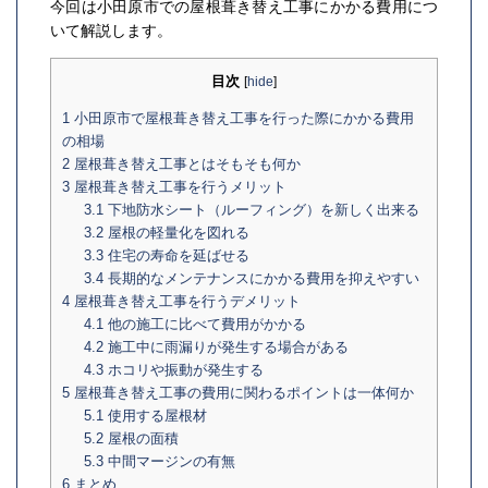
今回は小田原市での屋根葺き替え工事にかかる費用につ
いて解説します。
目次
[
hide
]
1
小田原市で屋根葺き替え工事を行った際にかかる費用
の相場
2
屋根葺き替え工事とはそもそも何か
3
屋根葺き替え工事を行うメリット
3.1
下地防水シート（ルーフィング）を新しく出来る
3.2
屋根の軽量化を図れる
3.3
住宅の寿命を延ばせる
3.4
長期的なメンテナンスにかかる費用を抑えやすい
4
屋根葺き替え工事を行うデメリット
4.1
他の施工に比べて費用がかかる
4.2
施工中に雨漏りが発生する場合がある
4.3
ホコリや振動が発生する
5
屋根葺き替え工事の費用に関わるポイントは一体何か
5.1
使用する屋根材
5.2
屋根の面積
5.3
中間マージンの有無
6
まとめ