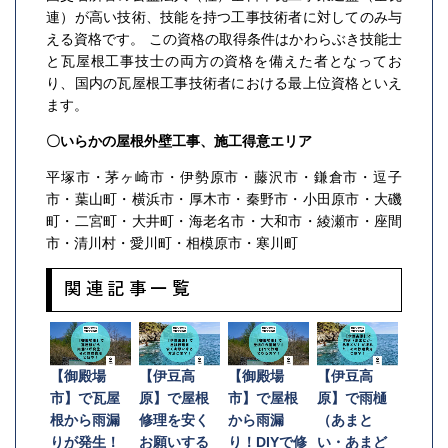
連）が高い技術、技能を持つ工事技術者に対してのみ与
える資格です。 この資格の取得条件はかわらぶき技能士
と瓦屋根工事技士の両方の資格を備えた者となってお
り、国内の瓦屋根工事技術者における最上位資格といえ
ます。
〇いらかの屋根外壁工事、施工得意エリア
平塚市・茅ヶ崎市・伊勢原市・藤沢市・鎌倉市・逗子
市・葉山町・横浜市・厚木市・秦野市・小田原市・大磯
町・二宮町・大井町・海老名市・大和市・綾瀬市・座間
市・清川村・愛川町・相模原市・寒川町
関連記事一覧
【御殿場
【伊豆高
【御殿場
【伊豆高
市】で瓦屋
原】で屋根
市】で屋根
原】で雨樋
根から雨漏
修理を安く
から雨漏
（あまと
りが発生！
お願いする
り！DIYで修
い・あまど