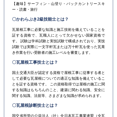
【趣味】サーフィン・山登り・バックカントリースキ
ー・読書・旅行
〇かわらぶき2級技能士とは？
瓦屋根工事に必要な知識と施工技術を備えていることを
証する資格で、瓦職人にとって欠かせない国家資格で
す。 試験は学科試験と実技試験で構成されており、実技
試験では実際に一文字軒瓦または万十軒瓦を使った瓦葺
き作業を行い受験者の施工レベルを審査します。
〇瓦屋根工事技士とは？
国土交通大臣が認定する資格で屋根工事に従事する者と
して必要な瓦屋根についての適正な知識を備えているこ
とを証する資格です。 この資格取得では屋根の施工に関
する知識はもちろんのこと、建築に関わる知識、安全に
関する知識、法規等、さまざまな知識が求められます。
〇瓦屋根診断技士とは？
国交省所管の公益法人（社）全日本瓦工事業連盟（全瓦