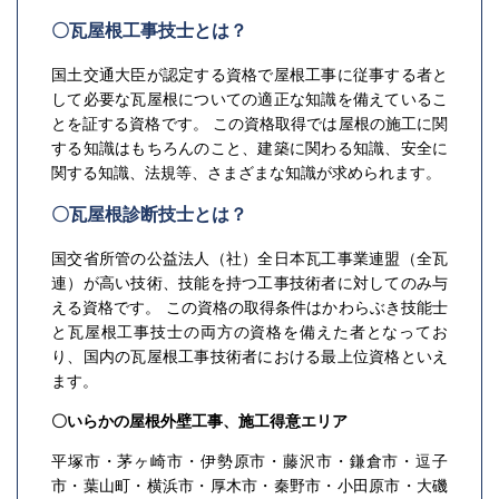
〇瓦屋根工事技士とは？
国土交通大臣が認定する資格で屋根工事に従事する者と
して必要な瓦屋根についての適正な知識を備えているこ
とを証する資格です。 この資格取得では屋根の施工に関
する知識はもちろんのこと、建築に関わる知識、安全に
関する知識、法規等、さまざまな知識が求められます。
〇瓦屋根診断技士とは？
国交省所管の公益法人（社）全日本瓦工事業連盟（全瓦
連）が高い技術、技能を持つ工事技術者に対してのみ与
える資格です。 この資格の取得条件はかわらぶき技能士
と瓦屋根工事技士の両方の資格を備えた者となってお
り、国内の瓦屋根工事技術者における最上位資格といえ
ます。
〇いらかの屋根外壁工事、施工得意エリア
平塚市・茅ヶ崎市・伊勢原市・藤沢市・鎌倉市・逗子
市・葉山町・横浜市・厚木市・秦野市・小田原市・大磯