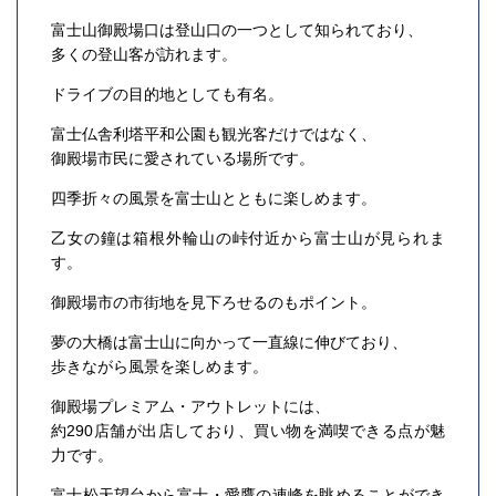
富士山御殿場口は登山口の一つとして知られており、
多くの登山客が訪れます。
ドライブの目的地としても有名。
富士仏舎利塔平和公園も観光客だけではなく、
御殿場市民に愛されている場所です。
四季折々の風景を富士山とともに楽しめます。
乙女の鐘は箱根外輪山の峠付近から富士山が見られま
す。
御殿場市の市街地を見下ろせるのもポイント。
夢の大橋は富士山に向かって一直線に伸びており、
歩きながら風景を楽しめます。
御殿場プレミアム・アウトレットには、
約290店舗が出店しており、買い物を満喫できる点が魅
力です。
富士松天望台から富士・愛鷹の連峰を眺めることができ