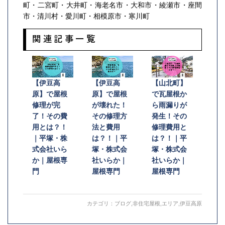
町・二宮町・大井町・海老名市・大和市・綾瀬市・座間
市・清川村・愛川町・相模原市・寒川町
関連記事一覧
【伊豆高
【伊豆高
【山北町】
原】で屋根
原】で屋根
で瓦屋根か
修理が完
が壊れた！
ら雨漏りが
了！その費
その修理方
発生！その
用とは？！
法と費用
修理費用と
｜平塚・株
は？！｜平
は？！｜平
式会社いら
塚・株式会
塚・株式会
か｜屋根専
社いらか｜
社いらか｜
門
屋根専門
屋根専門
カテゴリ：
ブログ
,
非住宅屋根
,
エリア
,
伊豆高原