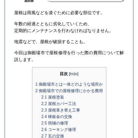
成田崇
屋根は雨風などを凌ぐために必要な部位です。
年数の経過とともに劣化していくため、
定期的にメンテナンスを行わなければなりません。
地震などで、屋根が破損することも。
今回は御殿場市で屋根修理を行った際の費用について解
説します。
目次
[
hide
]
1
御殿場市とは一体どのような場所か
2
御殿場市での屋根修理にかかる費用
2.1
屋根塗装
2.2
屋根カバー工法
2.3
屋根葺き替え工事
2.4
棟板金の交換
2.5
雨樋の修理
2.6
コーキング修理
2.7
瓦の交換