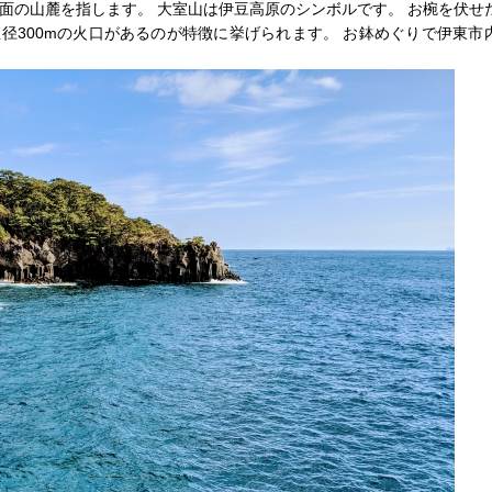
面の山麓を指します。 大室山は伊豆高原のシンボルです。 お椀を伏せ
直径300mの火口があるのが特徴に挙げられます。 お鉢めぐりで伊東市