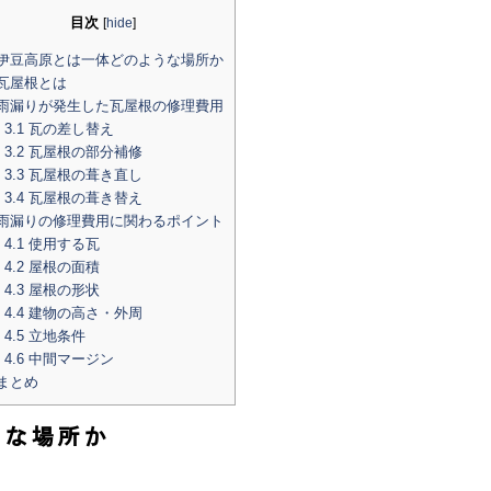
目次
[
hide
]
伊豆高原とは一体どのような場所か
瓦屋根とは
雨漏りが発生した瓦屋根の修理費用
3.1
瓦の差し替え
3.2
瓦屋根の部分補修
3.3
瓦屋根の葺き直し
3.4
瓦屋根の葺き替え
雨漏りの修理費用に関わるポイント
4.1
使用する瓦
4.2
屋根の面積
4.3
屋根の形状
4.4
建物の高さ・外周
4.5
立地条件
4.6
中間マージン
まとめ
うな場所か