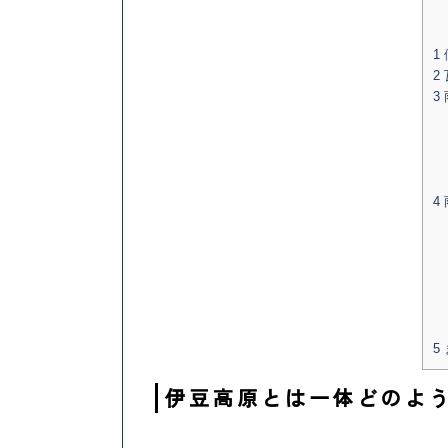
1
2
3
4
5
伊豆高原とは一体どのよ