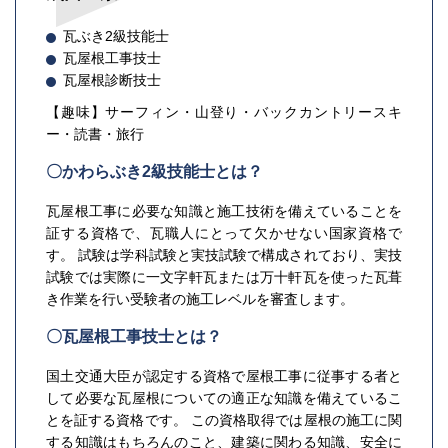
瓦ぶき2級技能士
瓦屋根工事技士
瓦屋根診断技士
【趣味】サーフィン・山登り・バックカントリースキ
ー・読書・旅行
〇かわらぶき2級技能士とは？
瓦屋根工事に必要な知識と施工技術を備えていることを
証する資格で、瓦職人にとって欠かせない国家資格で
す。 試験は学科試験と実技試験で構成されており、実技
試験では実際に一文字軒瓦または万十軒瓦を使った瓦葺
き作業を行い受験者の施工レベルを審査します。
〇瓦屋根工事技士とは？
国土交通大臣が認定する資格で屋根工事に従事する者と
して必要な瓦屋根についての適正な知識を備えているこ
とを証する資格です。 この資格取得では屋根の施工に関
する知識はもちろんのこと、建築に関わる知識、安全に