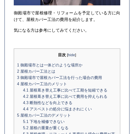
御殿場市で屋根修理・リフォームを予定している方に向
けて、屋根カバー工法の費用を紹介します。
気になる方は参考にしてみてください。
目次
[
hide
]
1
御殿場市とは一体どのような場所か
2
屋根カバー工法とは
3
御殿場市で屋根カバー工法を行った場合の費用
4
屋根カバー工法のメリット
4.1
屋根葺き替え工事に比べて工期を短縮できる
4.2
屋根葺き替え工事に比べて費用を抑えられる
4.3
断熱性などを向上できる
4.4
アスベストの処分に悩まされにくい
5
屋根カバー工法のデメリット
5.1
下地を補修できない
5.2
屋根の重量が重くなる