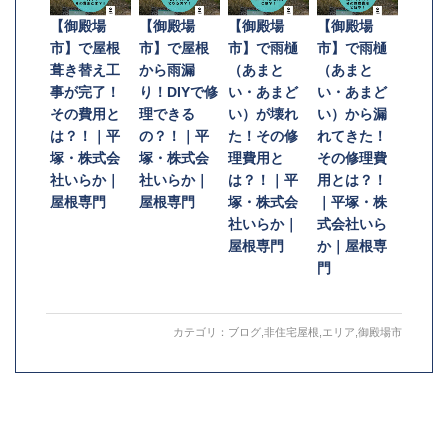
【御殿場
【御殿場
【御殿場
【御殿場
市】で屋根
市】で屋根
市】で雨樋
市】で雨樋
葺き替え工
から雨漏
（あまと
（あまと
事が完了！
り！DIYで修
い・あまど
い・あまど
その費用と
理できる
い）が壊れ
い）から漏
は？！｜平
の？！｜平
た！その修
れてきた！
塚・株式会
塚・株式会
理費用と
その修理費
社いらか｜
社いらか｜
は？！｜平
用とは？！
屋根専門
屋根専門
塚・株式会
｜平塚・株
社いらか｜
式会社いら
屋根専門
か｜屋根専
門
カテゴリ：
ブログ
,
非住宅屋根
,
エリア
,
御殿場市