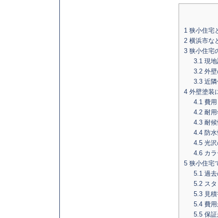
1
狭小住宅
2
横浜市な
3
狭小住宅
3.1
現地
3.2
外壁
3.3
近隣
4
外壁塗装
4.1
費用
4.2
耐用
4.3
耐候
4.4
防水
4.5
光沢
4.6
カラ
5
狭小住宅
5.1
過去
5.2
スタ
5.3
見積
5.4
費用
5.5
保証