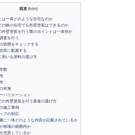
目次
[
hide
]
とは一体どのような住宅なのか
どの狭小住宅でも外壁塗装はできるのか
の外壁塗装を行う際のポイントは一体何か
調査を行う
の状態をチェックする
住民に配慮する
に用いる塗料の選び方
年数
性
性
の有無
ーバリエーション
での外壁塗装を行う業者の選び方
の施工事例
ッフの対応
書に一体どのような内容が記載されているか
が相場の範囲内か
が充実しているか