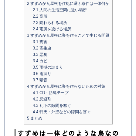
2
すずめが瓦屋根を住処に選ぶ条件は一体何か
2.1
人間の生活空間に近い場所
2.2
高所
2.3
隠れられる場所
2.4
雨風を凌げる場所
3
すずめが瓦屋根に巣を作ることで生じる問題
3.1
糞害
3.2
寄生虫
3.3
悪臭
3.4
カビ
3.5
雨樋の詰まり
3.6
雨漏り
3.7
騒音
4
すずめが瓦屋根に巣を作らないための対策
4.1
CD・防鳥テープ
4.2
忌避剤
4.3
瓦下の隙間を塞ぐ
4.4
軒天・外壁などの隙間を塞ぐ
5
まとめ
すずめは一体どのような鳥なの