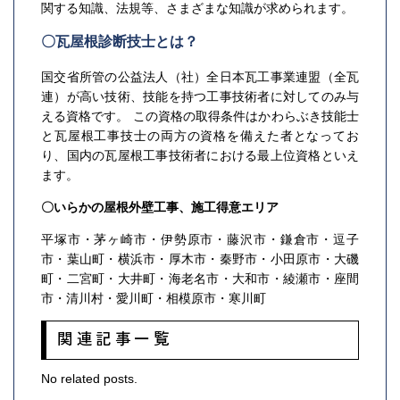
関する知識、法規等、さまざまな知識が求められます。
〇瓦屋根診断技士とは？
国交省所管の公益法人（社）全日本瓦工事業連盟（全瓦
連）が高い技術、技能を持つ工事技術者に対してのみ与
える資格です。 この資格の取得条件はかわらぶき技能士
と瓦屋根工事技士の両方の資格を備えた者となってお
り、国内の瓦屋根工事技術者における最上位資格といえ
ます。
〇いらかの屋根外壁工事、施工得意エリア
平塚市・茅ヶ崎市・伊勢原市・藤沢市・鎌倉市・逗子
市・葉山町・横浜市・厚木市・秦野市・小田原市・大磯
町・二宮町・大井町・海老名市・大和市・綾瀬市・座間
市・清川村・愛川町・相模原市・寒川町
関連記事一覧
No related posts.