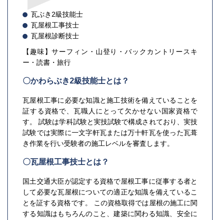
瓦ぶき2級技能士
瓦屋根工事技士
瓦屋根診断技士
【趣味】サーフィン・山登り・バックカントリースキ
ー・読書・旅行
〇かわらぶき2級技能士とは？
瓦屋根工事に必要な知識と施工技術を備えていることを
証する資格で、瓦職人にとって欠かせない国家資格で
す。 試験は学科試験と実技試験で構成されており、実技
試験では実際に一文字軒瓦または万十軒瓦を使った瓦葺
き作業を行い受験者の施工レベルを審査します。
〇瓦屋根工事技士とは？
国土交通大臣が認定する資格で屋根工事に従事する者と
して必要な瓦屋根についての適正な知識を備えているこ
とを証する資格です。 この資格取得では屋根の施工に関
する知識はもちろんのこと、建築に関わる知識、安全に