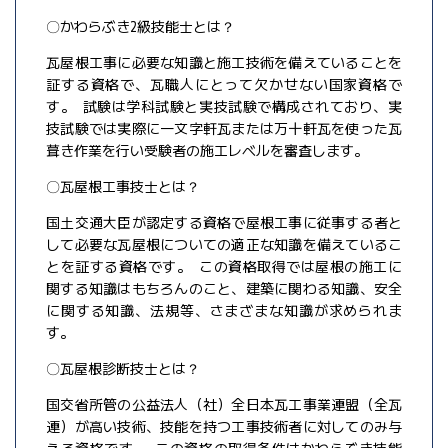
〇かわらぶき2級技能士とは？
瓦屋根工事に必要な知識と施工技術を備えていることを
証する資格で、瓦職人にとって欠かせない国家資格で
す。 試験は学科試験と実技試験で構成されており、実
技試験では実際に一文字軒瓦または万十軒瓦を使った瓦
葺き作業を行い受験者の施工レベルを審査します。
〇瓦屋根工事技士とは？
国土交通大臣が認定する資格で屋根工事に従事する者と
して必要な瓦屋根についての適正な知識を備えているこ
とを証する資格です。 この資格取得では屋根の施工に
関する知識はもちろんのこと、建築に関わる知識、安全
に関する知識、法規等、さまざまな知識が求められま
す。
〇瓦屋根診断技士とは？
国交省所管の公益法人（社）全日本瓦工事業連盟（全瓦
連）が高い技術、技能を持つ工事技術者に対してのみ与