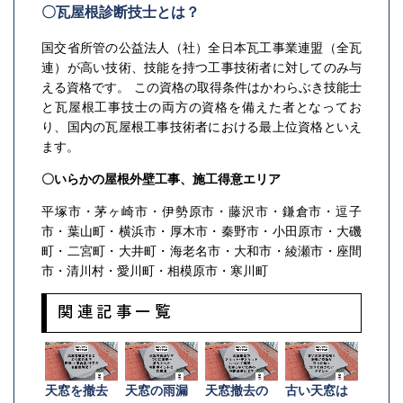
〇瓦屋根診断技士とは？
国交省所管の公益法人（社）全日本瓦工事業連盟（全瓦
連）が高い技術、技能を持つ工事技術者に対してのみ与
える資格です。 この資格の取得条件はかわらぶき技能士
と瓦屋根工事技士の両方の資格を備えた者となってお
り、国内の瓦屋根工事技術者における最上位資格といえ
ます。
〇いらかの屋根外壁工事、施工得意エリア
平塚市・茅ヶ崎市・伊勢原市・藤沢市・鎌倉市・逗子
市・葉山町・横浜市・厚木市・秦野市・小田原市・大磯
町・二宮町・大井町・海老名市・大和市・綾瀬市・座間
市・清川村・愛川町・相模原市・寒川町
関連記事一覧
天窓を撤去
天窓の雨漏
天窓撤去の
古い天窓は