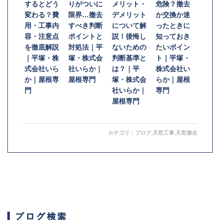
するとどう
りがついに
メリット・
危険？撤去
変わる？費
限界…撤去
デメリット
か交換か迷
用・工事内
すべき判断
について解
ったときに
容・注意点
ポイントと
説！後悔し
知っておき
を徹底解説
対処法｜平
ないための
たいポイン
｜平塚・株
塚・株式会
判断基準と
ト｜平塚・
式会社いら
社いらか｜
は？｜平
株式会社い
か｜屋根専
屋根専門
塚・株式会
らか｜屋根
門
社いらか｜
専門
屋根専門
カテゴリ：
ブログ
,
天窓工事
,
天窓撤去
ブログ検索