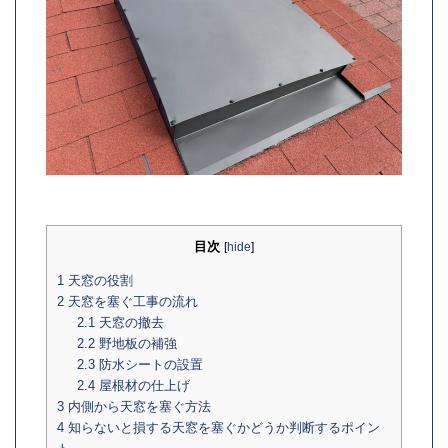
目次
[
hide
]
1
天窓の役割
2
天窓を塞ぐ工事の流れ
2.1
天窓の撤去
2.2
野地板の補強
2.3
防水シートの設置
2.4
屋根材の仕上げ
3
内側から天窓を塞ぐ方法
4
知らないと損する天窓を塞ぐかどうか判断するポイン