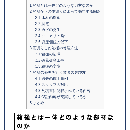
1
箱樋とは一体どのような部材なのか
2
箱樋からの雨漏りによって発生する問題
2.1
木材の腐食
2.2
漏電
2.3
カビの発生
2.4
シロアリの発生
2.5
資産価値の低下
3
雨漏りした箱樋の修理方法
3.1
箱樋の清掃
3.2
破風板金工事
3.3
箱樋の交換
4
箱樋の修理を行う業者の選び方
4.1
過去の施工事例
4.2
スタッフの対応
4.3
見積書に記載されている内容
4.4
保証内容が充実しているか
5
まとめ
箱樋とは一体どのような部材な
のか