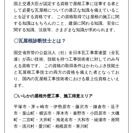
国土交通大臣が認定する資格で屋根工事に従事する者と
して必要な瓦屋根についての適正な知識を備えているこ
とを証する資格です。 この資格取得では屋根の施工に関
する知識はもちろんのこと、建築に関わる知識、安全に
関する知識、法規等、さまざまな知識が求められます。
〇瓦屋根診断技士とは？
国交省所管の公益法人（社）全日本瓦工事業連盟（全瓦
連）が高い技術、技能を持つ工事技術者に対してのみ与
える資格です。 この資格の取得条件はかわらぶき技能士
と瓦屋根工事技士の両方の資格を備えた者となってお
り、国内の瓦屋根工事技術者における最上位資格といえ
ます。
〇いらかの屋根外壁工事、施工得意エリア
平塚市・茅ヶ崎市・伊勢原市・藤沢市・鎌倉市・逗子
市・葉山町・横浜市・厚木市・秦野市・小田原市・大磯
町・二宮町・大井町・海老名市・大和市・綾瀬市・座間
市・清川村・愛川町・相模原市・寒川町