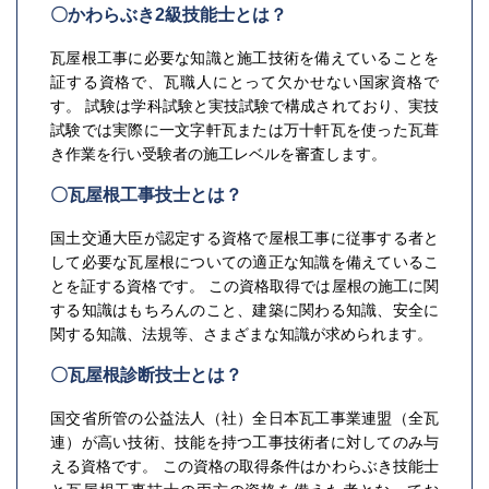
〇かわらぶき2級技能士とは？
瓦屋根工事に必要な知識と施工技術を備えていることを
証する資格で、瓦職人にとって欠かせない国家資格で
す。 試験は学科試験と実技試験で構成されており、実技
試験では実際に一文字軒瓦または万十軒瓦を使った瓦葺
き作業を行い受験者の施工レベルを審査します。
〇瓦屋根工事技士とは？
国土交通大臣が認定する資格で屋根工事に従事する者と
して必要な瓦屋根についての適正な知識を備えているこ
とを証する資格です。 この資格取得では屋根の施工に関
する知識はもちろんのこと、建築に関わる知識、安全に
関する知識、法規等、さまざまな知識が求められます。
〇瓦屋根診断技士とは？
国交省所管の公益法人（社）全日本瓦工事業連盟（全瓦
連）が高い技術、技能を持つ工事技術者に対してのみ与
える資格です。 この資格の取得条件はかわらぶき技能士