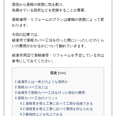
普段から屋根の状態に気を配り、
色褪せている箇所などを把握することが重要。
屋根修理・リフォームのプランは建物の状態によって変
わります。
今回の記事では、
綾瀬市で屋根カバー工法を行った際にいったいどのくら
いの費用がかかるかについて触れていきます。
綾瀬市周辺で屋根修理・リフォームを予定している方は
参考にしてみてください。
目次
[
hide
]
1
綾瀬市とは一体どのような場所か
2
屋根カバー工法とは
3
綾瀬市で屋根カバー工法を行った場合の費用
4
屋根カバー工法のメリット
4.1
屋根葺き替え工事に比べて工期を短縮できる
4.2
屋根葺き替え工事に比べて費用を抑えられる
4.3
断熱性などを向上できる