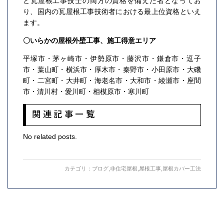
と瓦屋根工事技士の両方の資格を備えた者となってお
り、国内の瓦屋根工事技術者における最上位資格といえ
ます。
〇いらかの屋根外壁工事、施工得意エリア
平塚市・茅ヶ崎市・伊勢原市・藤沢市・鎌倉市・逗子
市・葉山町・横浜市・厚木市・秦野市・小田原市・大磯
町・二宮町・大井町・海老名市・大和市・綾瀬市・座間
市・清川村・愛川町・相模原市・寒川町
関連記事一覧
No related posts.
カテゴリ：
ブログ
,
非住宅屋根
,
屋根工事
,
屋根カバー工法