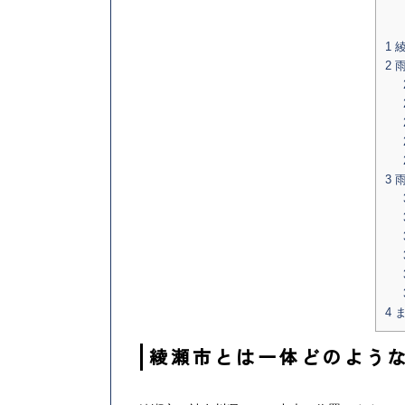
1
綾
2
雨
3
雨
4
ま
綾瀬市とは一体どのよう