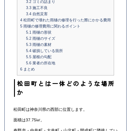
3.2
ゴミの詰まり
3.3
施工不良
3.4
自然災害
4
松田町で壊れた雨樋の修理を行った際にかかる費用
5
雨樋の修理費用に関わるポイント
5.1
雨樋の形状
5.2
雨樋のサイズ
5.3
雨樋の素材
5.4
破損している箇所
5.5
屋根の勾配
5.6
業者の所在地
6
まとめ
松田町とは一体どのような場所
か
松田町は神奈川県の西部に位置します。
面積は37.75㎢。
秦野市・中井町・大井町・山北町・開成町に隣接してい