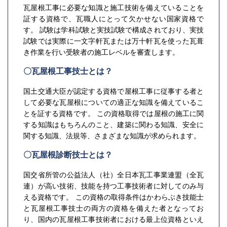
瓦屋根工事に必要な知識と施工技術を備えていることを
証する資格で、瓦職人にとって欠かせない国家資格で
す。 試験は学科試験と実技試験で構成されており、実技
試験では実際に一文字軒瓦または万十軒瓦を使った瓦葺
き作業を行い受験者の施工レベルを審査します。
〇瓦屋根工事技士とは？
国土交通大臣が認定する資格で屋根工事に従事する者と
して必要な瓦屋根についての適正な知識を備えているこ
とを証する資格です。 この資格取得では屋根の施工に関
する知識はもちろんのこと、建築に関わる知識、安全に
関する知識、法規等、さまざまな知識が求められます。
〇瓦屋根診断技士とは？
国交省所管の公益法人（社）全日本瓦工事業連盟（全瓦
連）が高い技術、技能を持つ工事技術者に対してのみ与
える資格です。 この資格の取得条件はかわらぶき技能士
と瓦屋根工事技士の両方の資格を備えた者となってお
り、国内の瓦屋根工事技術者における最上位資格といえ