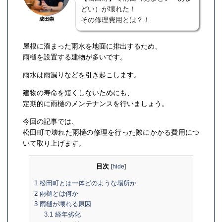
どい）が壊れた！
その修理費用とは？！
成田崇
屋根に溜まった雨水を地面に排出するため、
雨樋を設置する建物が多いです。
雨水は雨漏りなどを引き起こします。
建物の寿命を短くしないためにも、
定期的に雨樋のメンテナンスを行いましょう。
今回の記事では、
松田町で壊れた雨樋の修理を行った際にかかる費用につ
いて取り上げます。
目次
[
hide
]
1
松田町とは一体どのような場所か
2
雨樋とは何か
3
雨樋が壊れる原因
3.1
経年劣化