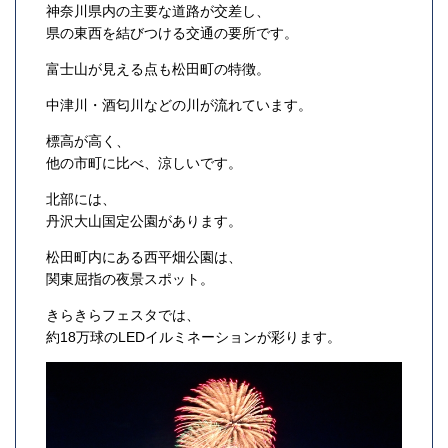
神奈川県内の主要な道路が交差し、
県の東西を結びつける交通の要所です。
富士山が見える点も松田町の特徴。
中津川・酒匂川などの川が流れています。
標高が高く、
他の市町に比べ、涼しいです。
北部には、
丹沢大山国定公園があります。
松田町内にある西平畑公園は、
関東屈指の夜景スポット。
きらきらフェスタでは、
約18万球のLEDイルミネーションが彩ります。