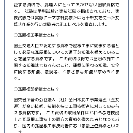
証する資格で、瓦職人にとって欠かせない国家資格で
す。 試験は学科試験と実技試験で構成されており、実
技試験では実際に一文字軒瓦または万十軒瓦を使った瓦
葺き作業を行い受験者の施工レベルを審査します。
〇瓦屋根工事技士とは？
国土交通大臣が認定する資格で屋根工事に従事する者と
して必要な瓦屋根についての適正な知識を備えているこ
とを証する資格です。 この資格取得では屋根の施工に
関する知識はもちろんのこと、建築に関わる知識、安全
に関する知識、法規等、さまざまな知識が求められま
す。
〇瓦屋根診断技士とは？
国交省所管の公益法人（社）全日本瓦工事業連盟（全瓦
連）が高い技術、技能を持つ工事技術者に対してのみ与
える資格です。 この資格の取得条件はかわらぶき技能
士と瓦屋根工事技士の両方の資格を備えた者となってお
り、国内の瓦屋根工事技術者における最上位資格といえ
ます。