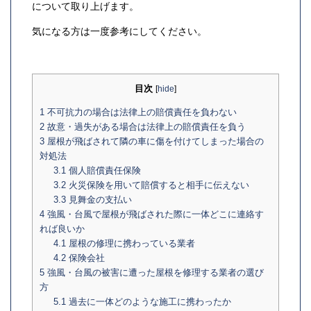
について取り上げます。
気になる方は一度参考にしてください。
目次
[
hide
]
1
不可抗力の場合は法律上の賠償責任を負わない
2
故意・過失がある場合は法律上の賠償責任を負う
3
屋根が飛ばされて隣の車に傷を付けてしまった場合の
対処法
3.1
個人賠償責任保険
3.2
火災保険を用いて賠償すると相手に伝えない
3.3
見舞金の支払い
4
強風・台風で屋根が飛ばされた際に一体どこに連絡す
れば良いか
4.1
屋根の修理に携わっている業者
4.2
保険会社
5
強風・台風の被害に遭った屋根を修理する業者の選び
方
5.1
過去に一体どのような施工に携わったか