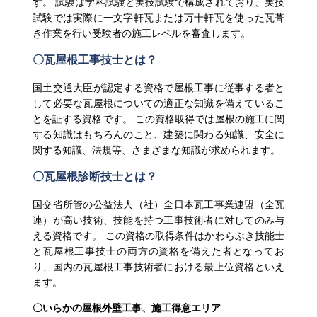
す。 試験は学科試験と実技試験で構成されており、実技
試験では実際に一文字軒瓦または万十軒瓦を使った瓦葺
き作業を行い受験者の施工レベルを審査します。
〇瓦屋根工事技士とは？
国土交通大臣が認定する資格で屋根工事に従事する者と
して必要な瓦屋根についての適正な知識を備えているこ
とを証する資格です。 この資格取得では屋根の施工に関
する知識はもちろんのこと、建築に関わる知識、安全に
関する知識、法規等、さまざまな知識が求められます。
〇瓦屋根診断技士とは？
国交省所管の公益法人（社）全日本瓦工事業連盟（全瓦
連）が高い技術、技能を持つ工事技術者に対してのみ与
える資格です。 この資格の取得条件はかわらぶき技能士
と瓦屋根工事技士の両方の資格を備えた者となってお
り、国内の瓦屋根工事技術者における最上位資格といえ
ます。
〇いらかの屋根外壁工事、施工得意エリア