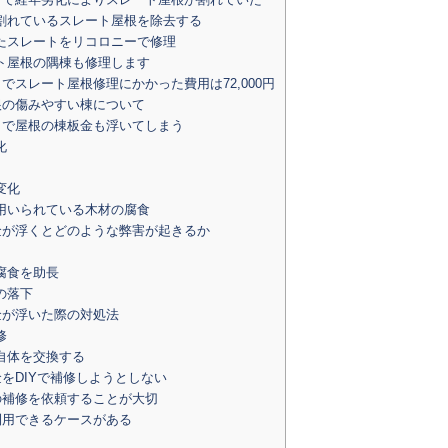
割れているスレート屋根を除去する
たスレートをリコロニーで修理
ト屋根の隅棟も修理します
でスレート屋根修理にかかった費用は72,000円
の傷みやすい棟について
で屋根の棟板金も浮いてしまう
化
変化
用いられている木材の腐食
が浮くとどのような弊害が起きるか
腐食を助長
の落下
が浮いた際の対処法
修
自体を交換する
をDIYで補修しようとしない
補修を依頼することが大切
用できるケースがある