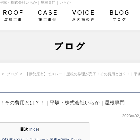
平塚・株式会社いらか｜屋根専門｜いらか
ROOF
CASE
VOICE
BLOG
屋根工事
施工事例
お客様の声
ブログ
ブログ
ブログ
【伊勢原市】でスレート屋根の修理が完了！その費用とは？！｜平
！その費用とは？！｜平塚・株式会社いらか｜屋根専門
2023年0
目次
[
hide
]
で経年劣化によりスレート屋根が割れていた