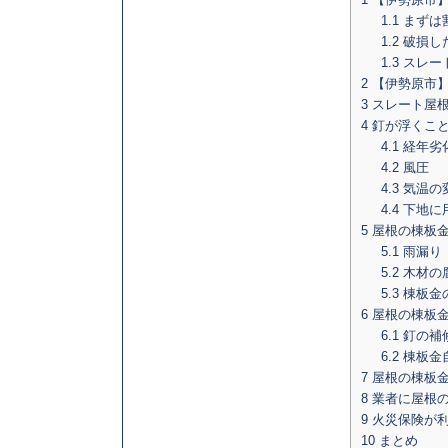
1.1
まずは
1.2
破損し
1.3
スレー
2
【伊勢原市】
3
スレート屋根
4
釘が浮くこと
4.1
経年劣
4.2
風圧
4.3
気温の
4.4
下地に
5
屋根の棟板金
5.1
雨漏り
5.2
木材の
5.3
棟板金
6
屋根の棟板金
6.1
釘の補
6.2
棟板金
7
屋根の棟板金
8
業者に屋根の
9
火災保険が利
10
まとめ